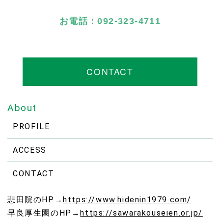
お電話：092-323-4711
CONTACT
About
PROFILE
ACCESS
CONTACT
悲田院のHP→
https://www.hidenin1979.com/
早良厚生園のHP→
https://sawarakouseien.or.jp/