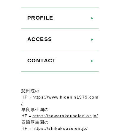
PROFILE
ACCESS
CONTACT
悲田院の
HP→
https://www.hidenin1979.com
/
早良厚生園の
HP→
https://sawarakouseien.or.jp/
四箇厚生園の
HP→
https://shikakouseien.jp/