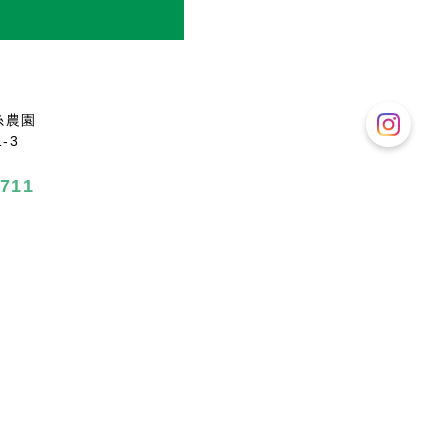
糸農園
-3
711